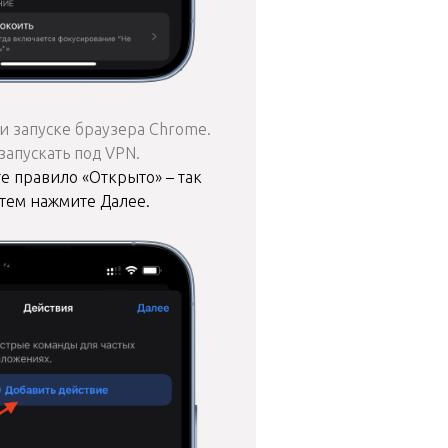
и запуске браузера Chrome.
апускать под VPN.
е правило «Открыто» – так
атем нажмите Далее.