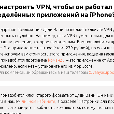
 настроить VPN, чтобы он работал
еделённых приложений на iPhone
ндартное приложение Дяди Вани позволяет включать VPN д
ет быть неудобно. Например, если VPN нужен только для 
нашли решение, которое поможет вам. Вам понадобится 
e. Это приложение платное (стоит 279 рублей), но если вы
пенсируем вам стоимость этого приложения, подарив месяц
 понадобится программа
Команды
– это приложение от App
новлено, если нет – установите его из App Store.
ля компенсации обращайтесь в наш телеграм
@vanyasuppo
 понадобится ключ старого формата от Дяди Вани. Он начи
ти в нашем
личном кабинете
, в разделе "Настройки для п
е всего зайдите в кабинет с компьютера, потому что вам 
 телефоном.