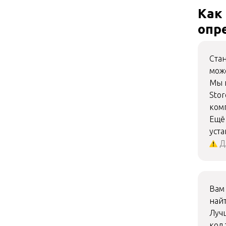
Как
опр
Ста
мож
Мы 
Stor
ком
Ещё
уста
Д
Вам
най
Лучш
код