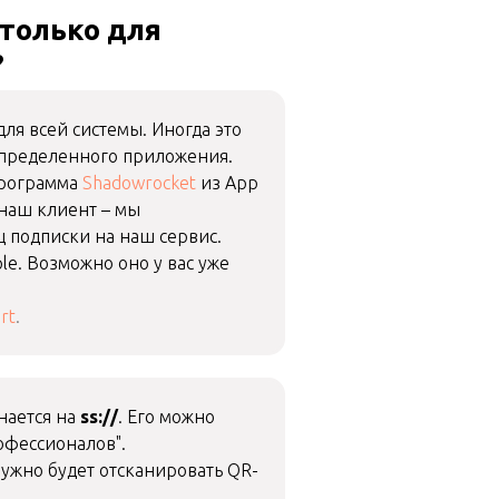
 только для
?
ля всей системы. Иногда это
определенного приложения.
программа
Shadowrocket
из App
 наш клиент – мы
 подписки на наш сервис.
le. Возможно оно у вас уже
rt
.
нается на
ss://
. Его можно
рофессионалов".
нужно будет отсканировать QR-