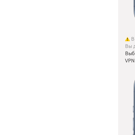
В 
Вы 
Выб
VPN