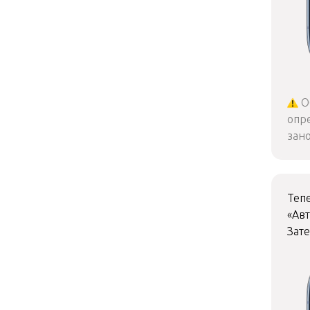
Об
опр
зано
Теп
«Авт
Зат