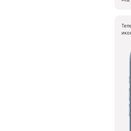
Теп
икон