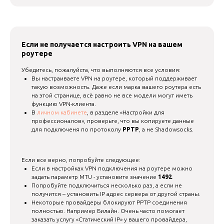
Если не получается настроить VPN на вашем
роутере
Убедитесь, пожалуйста, что выполняются все условия:
Вы настраиваете VPN на роутере, который поддерживает
такую возможность. Даже если марка вашего роутера есть
на этой странице, всё равно не все модели могут иметь
функцию VPN-клиента.
В
личном кабинете
, в разделе «Настройки для
профессионалов», проверьте, что вы копируете данные
для подключеня по протоколу
PPTP
, а не Shadowsocks.
Если все верно, попробуйте следующее:
Если в настройках VPN подключения на роутере можно
задать параметр MTU - установите значение
1492
.
Попробуйте подключиться несколько раз, а если не
получится – установить IP адрес сервера от другой страны.
Некоторые провайдеры блокируют PPTP соединения
полностью. Например Билайн. Очень часто помогает
заказать услугу «Статический IP» у вашего провайдера,